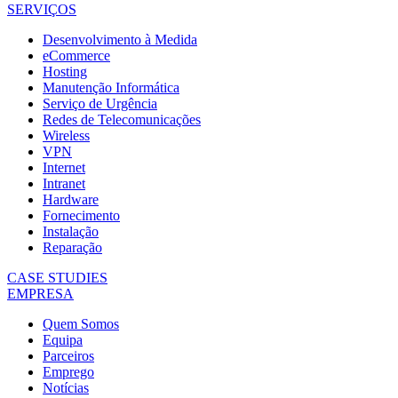
SERVIÇOS
Desenvolvimento à Medida
eCommerce
Hosting
Manutenção Informática
Serviço de Urgência
Redes de Telecomunicações
Wireless
VPN
Internet
Intranet
Hardware
Fornecimento
Instalação
Reparação
CASE STUDIES
EMPRESA
Quem Somos
Equipa
Parceiros
Emprego
Notícias