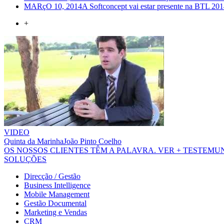
MARçO 10, 2014
A Softconcept vai estar presente na BTL 2014
+
VIDEO
Quinta da Marinha
João Pinto Coelho
OS NOSSOS CLIENTES TÊM A PALAVRA.
VER + TESTEM
SOLUÇÕES
Direcção / Gestão
Business Intelligence
Mobile Management
Gestão Documental
Marketing e Vendas
CRM