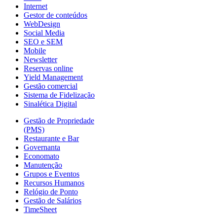
Internet
Gestor de conteúdos
WebDesign
Social Media
SEO e SEM
Mobile
Newsletter
Reservas online
Yield Management
Gestão comercial
Sistema de Fidelização
Sinalética Digital
Gestão de Propriedade
(PMS)
Restaurante e Bar
Governanta
Economato
Manutenção
Grupos e Eventos
Recursos Humanos
Relógio de Ponto
Gestão de Salários
TimeSheet