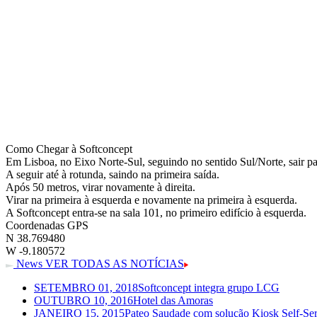
Como Chegar à Softconcept
Em Lisboa, no Eixo Norte-Sul, seguindo no sentido Sul/Norte, sair pa
A seguir até à rotunda, saindo na primeira saída.
Após 50 metros, virar novamente à direita.
Virar na primeira à esquerda e novamente na primeira à esquerda.
A Softconcept entra-se na sala 101, no primeiro edifício à esquerda.
Coordenadas GPS
N 38.769480
W -9.180572
News
VER TODAS AS NOTÍCIAS
SETEMBRO 01, 2018
Softconcept integra grupo LCG
OUTUBRO 10, 2016
Hotel das Amoras
JANEIRO 15, 2015
Pateo Saudade com solução Kiosk Self-Ser